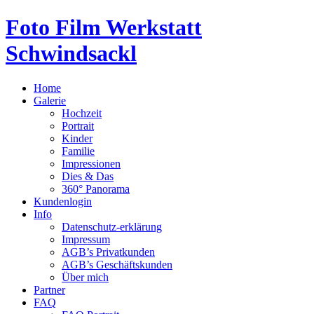
Foto Film Werkstatt
Schwindsackl
Home
Galerie
Hochzeit
Portrait
Kinder
Familie
Impressionen
Dies & Das
360° Panorama
Kundenlogin
Info
Datenschutz-erklärung
Impressum
AGB’s Privatkunden
AGB’s Geschäftskunden
Über mich
Partner
FAQ